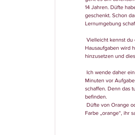
14 Jahren. Düfte habe
geschenkt. Schon dam
Lernumgebung schaffe
 Vielleicht kennst du das auch aus deinem Alltag mit Schulkindern? Die Schultasche für die 
Hausaufgaben wird her
hinzusetzen und dies
 Ich wende daher einen Trick an. Über einen Raumdiffuser verneble ich schon mal 30 
Minuten vor Aufgabe
schaffen. Denn das t
befinden. 
 Düfte von Orange oder Mandarine helfen gleichzeitig bei schlechter Laune. Es ist wie bei der 
Farbe „orange“, ihr s