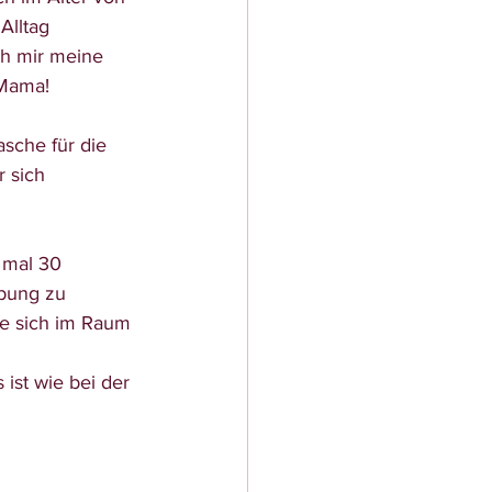
Alltag 
ch mir meine 
 Mama! 
 sich 
bung zu 
ie sich im Raum 