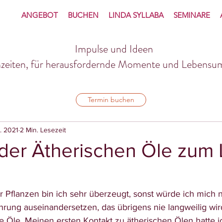
ANGEBOT
BUCHEN
LINDA SYLLABA
SEMINARE
Impulse und Ideen
enzeiten, für herausfordernde Momente und Lebensu
Termin buchen
n. 2021
2 Min. Lesezeit
 der Ätherischen Öle zum
r Pflanzen bin ich sehr überzeugt, sonst würde ich mich ni
ung auseinandersetzen, das übrigens nie langweilig wir
e Öle. Meinen ersten Kontakt zu ätherischen Ölen hatte ic