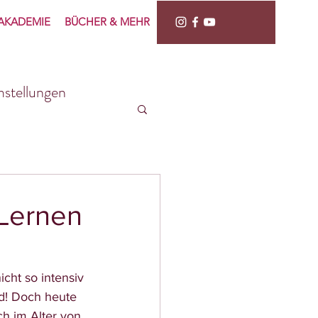
AKADEMIE
BÜCHER & MEHR
mstellungen
 Lernen
cht so intensiv 
d! Doch heute 
h im Alter von 