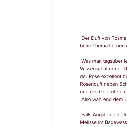
 Der Duft von Rosma
beim Thema Lernen gu
 Was man tagsüber lernt, wird nachts im Langzeitgedächtnis abgespeichert. Wie 
Wissenschafter der U
der Rose exzellent he
Rosenduft neben Schr
und das Gelernte und
 Also während dem 
 Falls Ängste oder Unruhe vor Prüfungen im Raum stehen, dann können Lavendel oder 
Melisse im Badewass