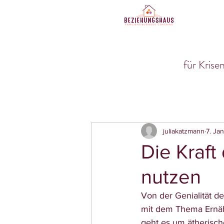
für Kris
juliakatzmann
7. Ja
Die Kraft
nutzen
Von der Genialität de
mit dem Thema Ernähr
geht es um ätherisch