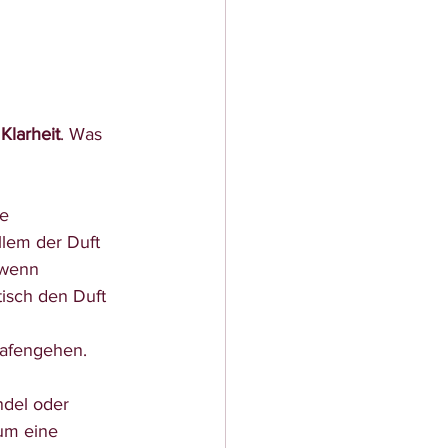
Klarheit
. Was 
lem der Duft 
 wenn 
isch den Duft 
afengehen. 
um eine 