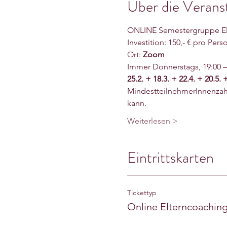
Über die Verans
ONLINE Semestergruppe Elt
Investition: 150,- € pro Per
Ort: 
Zoom
Immer Donnerstags, 19:00 – 
25.2. + 18.3. + 22.4. + 20.5. 
MindestteilnehmerInnenzahl 
kann.
Weiterlesen >
Eintrittskarten
Tickettyp
Online Elterncoachi