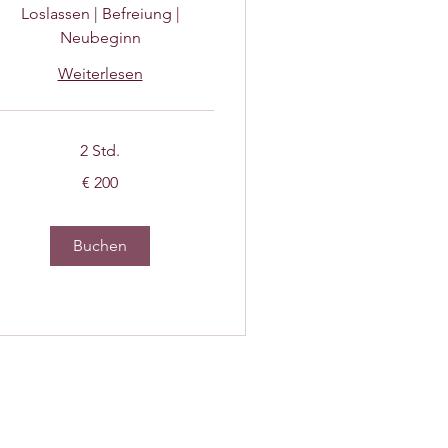
Loslassen | Befreiung |
Neubeginn
Weiterlesen
2 Std.
0
€ 200
ro
Buchen