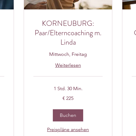
KORNEUBURG:
Paar/Elterncoaching m.
Linda
Mittwoch, Freitag
Weiterlesen
1 Std. 30 Min.
225
95
€ 225
Euro
Eu
Buchen
Preispläne ansehen