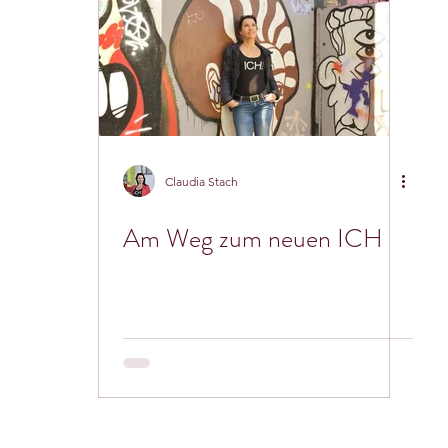
ilienleben
Materielle Fülle
Glückliche Kinder
Beruf
Claudia Stach
Am Weg zum neuen ICH