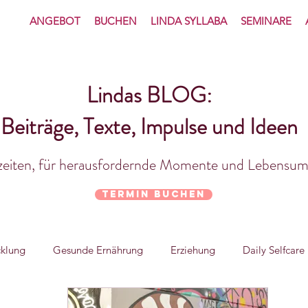
ANGEBOT
BUCHEN
LINDA SYLLABA
SEMINARE
Lindas BLOG:
Beiträge, Texte, Impulse und Ideen
nzeiten, für herausfordernde Momente und Lebensum
Termin buchen
cklung
Gesunde Ernährung
Erziehung
Daily Selfcare
aarbeziehung
Gefühlsregulation
Kommunikation
In