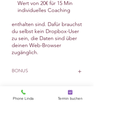
Wert von 20€ für 15 Min
individuelles Coaching
enthalten sind. Dafür brauchst
du selbst kein Dropbox-User
zu sein, die Daten sind über
deinen Web-Browser
zugänglich.
BONUS
Nutze den Gutscheincode im Wert
von 20€ für individuelle Fragen, wenn
du das Video angeschaut hast. Wenn
Phone Linda
Termin buchen
du einen persönlichen Termin mit mir
Beziehungshaus.at
buchen willst, ist das live oder online
Linda Syllaba
möglich.
Buche hier.
syllaba(at) beziehungshaus.at
+43(676) 4770998
TEAMVILLA Korneuburg