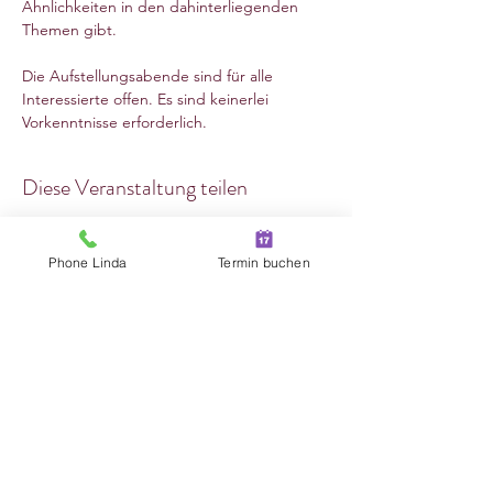
Ähnlichkeiten in den dahinterliegenden 
Themen gibt.
Die Aufstellungsabende sind für alle 
Interessierte offen. Es sind keinerlei 
Vorkenntnisse erforderlich.
Diese Veranstaltung teilen
Phone Linda
Termin buchen
Melde dich zum Newsletter an
und erhalte direkte Information
über aktuelle Angebote
Anmelden
Beziehungshaus.at
Linda Syllaba
syllaba(at) beziehungshaus.at