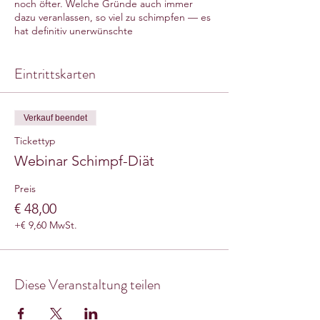
noch öfter. Welche Gründe auch immer
dazu veranlassen, so viel zu schimpfen — es
hat definitiv unerwünschte
Nebenwirkungen.
Eintrittskarten
Wenn Du vorhast, weniger zu schimpfen
und dennoch Deine Führungsaufgabe als
Elternteil aktiv wahrnehmen willst, soll dieser
Workshop das passende Rüstzeug und die
Verkauf beendet
notwendige Motivation bieten. Wir
beschäftigen uns unter anderem mit:
Tickettyp
Webinar Schimpf-Diät
Wieso schimpfen wir?
Was passiert, wenn wir schimpfen?
Preis
Welche Alternativen gibt es zum
€ 48,00
Schimpfen?
+€ 9,60 MwSt.
Wie kann ich langfristig meine Haltung
ändern?
Investition
Diese Veranstaltung teilen
48,- €/Person
inkl. Aufzeichnungsvideo, Handout und
Reflexionen