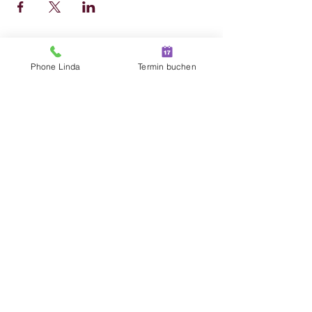
Melde dich zum Newsletter an
Phone Linda
Termin buchen
und erhalte direkte Information
über aktuelle Angebote
Anmelden
Beziehungshaus.at
Linda Syllaba
syllaba(at) beziehungshaus.at
+43(676) 4770998
TEAMVILLA Korneuburg
2100 Korneuburg, Bisamberger Straße 15/1
Zum Newsletter anmelden