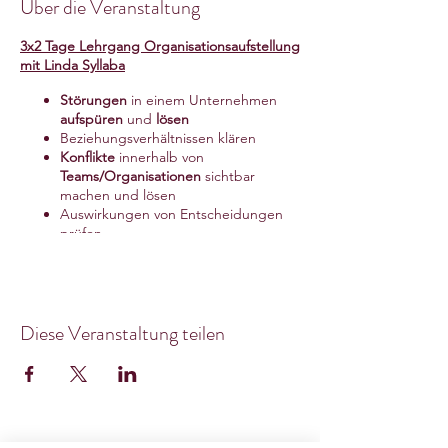
Über die Veranstaltung
3x2 Tage Lehrgang Organisationsaufstellung
mit Linda Syllaba
Störungen
in einem Unternehmen
aufspüren
und
lösen
Beziehungsverhältnissen klären
Konflikte
innerhalb von
Teams/Organisationen
sichtbar
machen und lösen
Auswirkungen von Entscheidungen
prüfen
Changeprozesse
starten und
begleiten
Auswahl der Ausbildungstiefe zwischen
Zertifikatslehrgang und Diplomlehrgang
Diese Veranstaltung teilen
Der
Diplomlehrgang
ist Infosyon
zertifiziert
Nach diesem Lehrgang sind Sie in der Lage
Organisationsaufstellungen in ihrer
täglichen Arbeit zum Einsatz zu bringen,
entweder in der Beratung oder in der