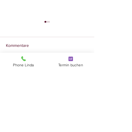
Kommentare
Phone Linda
Termin buchen
Kommentar verfassen...
Gutes Essen ist gelebte
Dritter Lockdow
Selbstliebe
Ferien dazu...…