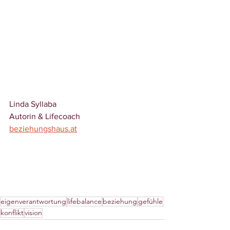
Linda Syllaba
Autorin & Lifecoach
beziehungshaus.at
eigenverantwortung
lifebalance
beziehung
gefühle
konflikt
vision