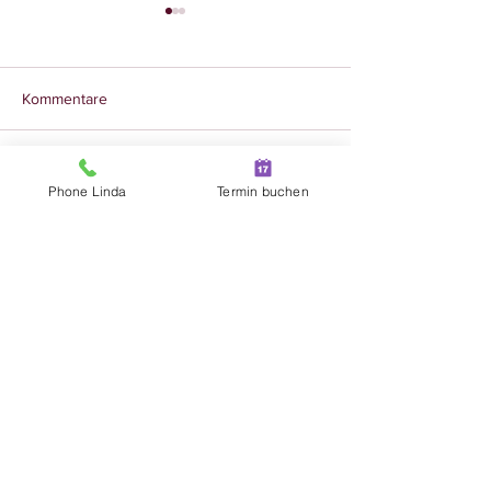
Kommentare
Wertschätzung he
Kommentar verfassen...
Das Gegenteil von
Phone Linda
Termin buchen
Ohnmacht